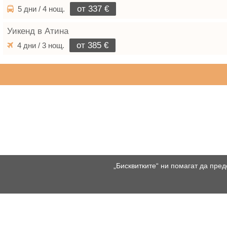
от 337 €
5 дни / 4 нощ.
Уикенд в Атина
от 385 €
4 дни / 3 нощ.
„Бисквитките“ ни помагат да пред