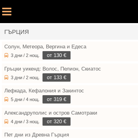
ГЪРЦИЯ
Солун, Метеора, Вергина и Едеса
от 130 €
3 дни / 2 нощ.
Гръцки уикенд: Волос, Пелион, Скиатос
от 133 €
3 дни / 2 нощ.
Лефкада, Кефалония и Закинтос
от 319 €
5 дни / 4 нощ.
Александруполис и остров Самотраки
от 320 €
4 дни / 3 нощ.
Пет дни из Древна Гърция