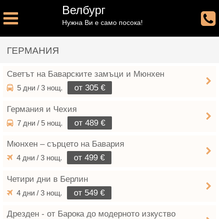
Велбург
Нужна Ви е само посока!
ГЕРМАНИЯ
Светът на Баварските замъци и Мюнхен
от 305 €
5 дни / 3 нощ.
Германия и Чехия
от 489 €
7 дни / 5 нощ.
Мюнхен – сърцето на Бавария
от 499 €
4 дни / 3 нощ.
Четири дни в Берлин
от 549 €
4 дни / 3 нощ.
Дрезден - от Барока до модерното изкуство