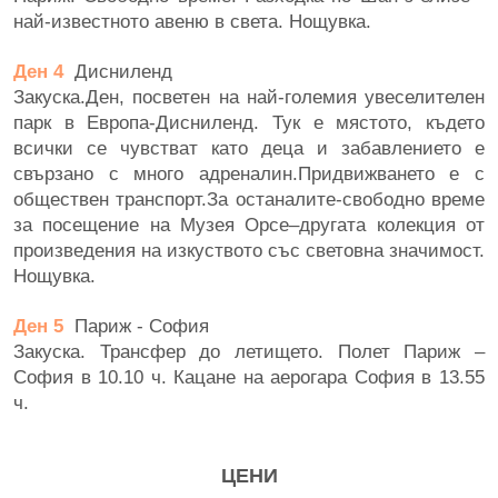
най-известното авеню в света. Нощувка.
Ден 4
Дисниленд
Закуска.Ден, посветен на най-големия увеселителен
парк в Европа-Дисниленд. Тук е мястото, където
всички се чувстват като деца и забавлението е
свързано с много адреналин.Придвижването e с
обществен транспорт.За останалите-свободно време
за посещение на Музeя Орсе–другата колекция от
произведения на изкуството със световна значимост.
Нощувка.
Ден 5
Париж - София
Закуска. Трансфер до летището. Полет Париж –
София в 10.10 ч. Кацане на аерогара София в 13.55
ч.
ЦЕНИ