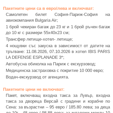
Пакетните цени са в евро/лева и включват:
Самолетен билет София-Париж-София на
авиокомпания Bulgaria Air;
1 брой чекиран багаж до 23 кг и 1 брой ръчен багаж
до 10 кг с размери 55х40х23 см;
Трансфер летище-хотел- летище;
4 нощувки със закуска в зависимост от датите на
тръгване: 11.08.2026, 07.10.2026 в хотел IBIS PARIS
LA DEFENSE ESPLANADE 3*;
Автобусна обиколка на Париж с екскурзовод;
Медицинска застраховка с покритие 10 000 евро;
Водач-екскурзвод от агенцията.
Пакетните цени не включват:
Пакет, включващ входна такса за Лувър, входна
такса за двореца Версай с градини и корабче по
Сена: за възрастни – 95 евро / 185.80 лева; за деца
до 10г - 48 евро / 98.88 лева; за младежи между 10