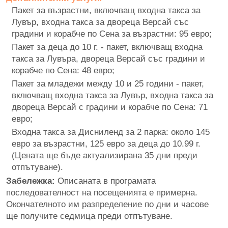
П
акет за възрастни, включващ входна такса за
Лувър, входна такса за двореца Версай със
градини и корабче по Сена за възрастни: 95 евро;
Пакет за деца до 10 г. - пакет, включващ входна
такса за Лувъра, двореца Версай със градини и
корабче по Сена: 48 евро;
Пакет за младежи между 10 и 25 години - пакет,
включващ входна такса за Лувър, входна такса за
двореца Версай с градини и корабче по Сена: 71
евро;
Входна такса за Дисниленд за 2 парка: около 145
евро за възрастни, 125 евро за деца до 10.99 г.
(Цената ще бъде актуализирана 35 дни преди
отпътуване).
Забележка:
Описаната в програмата
последователност на посещенията е примерна.
Окончателното им разпределение по дни и часове
ще получите седмица преди отпътуване.