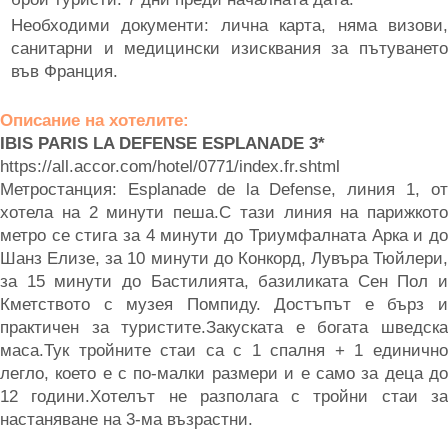
Необходими документи: лична карта, няма визови,
санитарни и медицински изисквания за пътуването
във Франция.
О
писание на хотелите
:
IBIS PARIS LA DEFENSE ESPLANADE 3*
https://all.accor.com/hotel/0771/index.fr.shtml
Метростанция: Esplanade de la Defense, линия 1, от
хотела на 2 минути пеша.С тази линия на парижкото
метро се стига за 4 минути до Триумфалната Арка и до
Шанз Елизе, за 10 минути до Конкорд, Лувъра Тюйлери,
за 15 минути до Бастилията, базиликата Сен Пол и
Кметството с музея Помпиду. Достъпът е бърз и
практичен за туристите.Закуската е богата шведска
маса.Тук тройните стаи са с 1 спалня + 1 единично
легло, което е с по-малки размери и е само за деца до
12 години.Хотелът не разполага с тройни стаи за
настаняване на 3-ма възрастни.