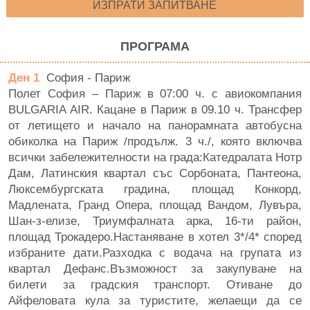
ИЗПРАТИ ЗАПИТВАНЕ
ПРОГРАМА
Ден 1
София - Париж
Полет София – Париж в 07:00 ч. с авиокомпания
BULGARIA AIR. Кацане в Париж в 09.10 ч. Трансфер
от летището и начало на панорамната автобусна
обиколка на Париж /продълж. 3 ч./, която включва
всички забележителности на града:Катедралата Нотр
Дам, Латинския квартал със Сорбоната, Пантеона,
Люксембургската градина, площад Конкорд,
Мадлената, Гранд Опера, площад Вандом, Лувъра,
Шан-з-елизе, Триумфалната арка, 16-ти район,
площад Трокадеро.Настаняване в хотел 3*/4* според
избраните дати.Разходка с водача на групата из
квартал Дефанс.Възможност за закупуване на
билети за градския транспорт. Отиване до
Айфеловата кула за туристите, желаещи да се