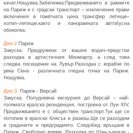
качат.Нощувка.Забележка:Придвижването в рамките
на Париж е с градски транспорт – изключение прави
включения в пакетната цена трансфер летище–
хотел–летище,както и панорамната автобусна
обиколка.
Ден 2
Париж
Закуска. Придружени от вашия водач–предстои
разходка в артистичния Монмартр, а след това
следва посещение на Лувър.Разходка с корабче по
река Сена - различната гледна точка на Париж.
Нощувка.
Ден 3
Париж - Версай
Закуска. Полудневна екскурзия до Версай – най-
голямата кралска резиденция, построена от Луи ХІV.
Придвижването е с обществен транспорт.Тук ще се
потопим в кралски блясък и разкош.Ще се разходим
в градините и предградието. Следобед връщане в
Париж. Свободно време. Разходка по Шан-з-елизе -