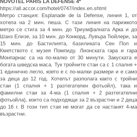
NOVOTEL PARIS LA DEFENSE 4*
https://all.accor.com/hotel/0747/index.en.shtml
Метро станция: Esplanade de la Defense, линия 1, от
хотела на 2 мин. пеша. С тази линия на парижкото
метро се стига за 4 мин. до Триумфалната Арка и до
Шанз Елизе, за 10 мин. до Конкорд, Лувъра Тюйлери, за
15 мин. до Бастилията, базиликата Сен Пол и
Кметството с музея Помпиду. Лионската гара и гара
Монпарнас са на по-малко от 30 минути. Закуската е
богата шведска маса. Тук тройните стаи са с 1 спалня +
1 единично легло, което е с по-малки размери и е само
за деца до 12 год. Хотелът разполага както с тройни
стаи (1 спалня + 1 разтегателен фотьойл), така и
фамилни стаи за 4-ма (1 спалня + 2 разтегателни
фотьойла), които са подходящи за 2 възрастни и 2 деца
до 16 г. В този тип стая не могат да се настанят 4-ма
възрастни.