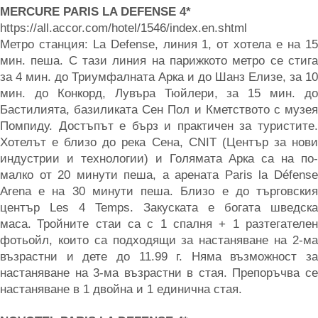
MERCURE PARIS LA DEFENSE 4*
https://all.accor.com/hotel/1546/index.en.shtml
Метро станция: La Defense, линия 1, от хотела е на 15
мин. пеша. С тази линия на парижкото метро се стига
за 4 мин. до Триумфалната Арка и до Шанз Елизе, за 10
мин. до Конкорд, Лувъра Тюйлери, за 15 мин. до
Бастилията, базиликата Сен Пол и Кметството с музея
Помпиду. Достъпът е бърз и практичен за туристите.
Хотелът е близо до река Сена, CNIT (Център за нови
индустрии и технологии) и Голямата Арка са на по-
малко от 20 минути пеша, а арената Paris la Défense
Arena е на 30 минути пеша. Близо е до търговския
център Les 4 Temps. Закуската е богата шведска
маса.
Тройните стаи са с 1 спалня + 1 разтегателе
фотьойл, които са подходящи за настаняване на 2-ма
възрастни и дете до 11.99 г. Няма възможност за
настаняване на 3-ма възрастни в стая. Препоръчва се
настаняване в 1 двойна и 1 единична стая.